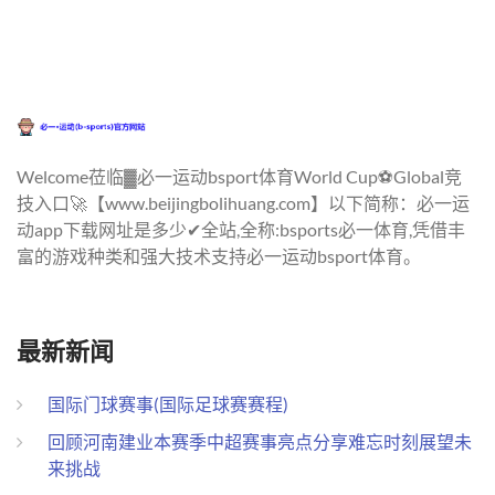
Welcome莅临▓必一运动bsport体育World Cup⚽Global竞
技入口🚀【www.beijingbolihuang.com】以下简称：必一运
动app下载网址是多少✔全站,全称:bsports必一体育,凭借丰
富的游戏种类和强大技术支持必一运动bsport体育。
最新新闻
国际门球赛事(国际足球赛赛程)
回顾河南建业本赛季中超赛事亮点分享难忘时刻展望未
来挑战