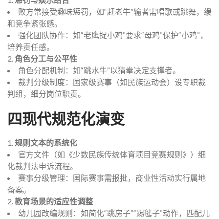
败方常接受趣味惩罚，如“赶老牛”输者需唱歌或跳舞，缓
和竞争紧张感。
强化团队协作：如“老鹰捉小鸡”要求“母鸡”保护“小鸡”，
培养责任感。
2.
角色分工与公平性
角色分配机制：如“跳水牛”以猜拳决定支撑者。
裁判分级制度：国家级赛事（如民族运动会）设专职裁
判组，细分岗位职责。
四现代规范化演变
1.
规则文本的系统化
官方文件（如《少数民族传统体育项目竞赛规则》）细
化裁判法申诉流程。
赛事分级管理：国际赛事需报批，商业性活动实行属地
备案。
2.
教育场景的适应性调整
幼儿园改编规则：如简化“跳房子”“踢毽子”动作，匹配儿