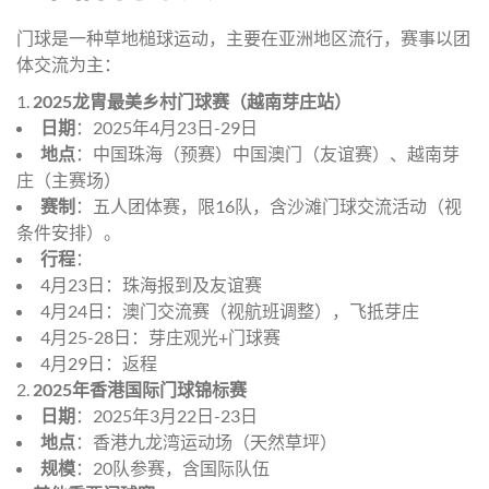
门球是一种草地槌球运动，主要在亚洲地区流行，赛事以团
体交流为主：
1.
2025龙胄最美乡村门球赛（越南芽庄站）
日期
：2025年4月23日-29日
地点
：中国珠海（预赛）中国澳门（友谊赛）、越南芽
庄（主赛场）
赛制
：五人团体赛，限16队，含沙滩门球交流活动（视
条件安排）。
行程
：
4月23日：珠海报到及友谊赛
4月24日：澳门交流赛（视航班调整），飞抵芽庄
4月25-28日：芽庄观光+门球赛
4月29日：返程
2.
2025年香港国际门球锦标赛
日期
：2025年3月22日-23日
地点
：香港九龙湾运动场（天然草坪）
规模
：20队参赛，含国际队伍