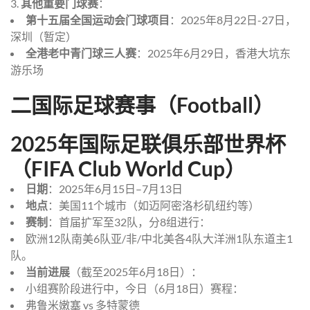
3.
其他重要门球赛
：
第十五届全国运动会门球项目
：2025年8月22日-27日，
深圳（暂定）
全港老中青门球三人赛
：2025年6月29日，香港大坑东
游乐场
二国际足球赛事（Football）
2025年国际足联俱乐部世界杯
（FIFA Club World Cup）
日期
：2025年6月15日–7月13日
地点
：美国11个城市（如迈阿密洛杉矶纽约等）
赛制
：首届扩军至32队，分8组进行：
欧洲12队南美6队亚/非/中北美各4队大洋洲1队东道主1
队。
当前进展
（截至2025年6月18日）：
小组赛阶段进行中，今日（6月18日）赛程：
弗鲁米嫩塞 vs 多特蒙德