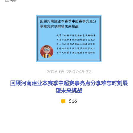
2026-05-28 07:45:32
回顾河南建业本赛季中超赛事亮点分享难忘时刻展
望未来挑战
516