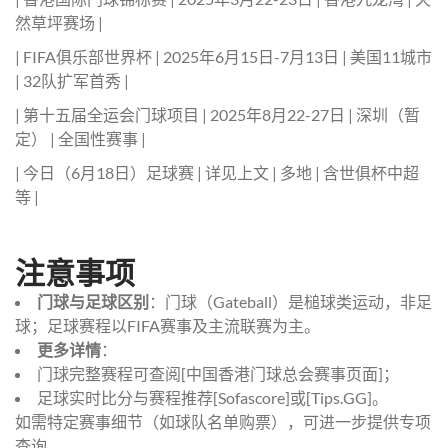
然草坪赛场 |
| FIFA俱乐部世界杯 | 2025年6月15日-7月13日 | 美国11城市
| 32队扩军首秀 |
| 第十五届全运会门球项目 | 2025年8月22-27日 | 深圳（暂
定） | 全国性赛事 |
| 今日（6月18日）足球赛 | 详见上文 | 多地 | 含世俱杯中超
等 |
注意事项
门球与足球区别
：门球（Gateball）是槌球类运动，非足
球；足球赛程以FIFA赛事及主流联赛为主。
更多详情
：
门球完整赛程可查阅[中国香港门球总会赛事页面]；
足球实时比分与赛程推荐[Sofascore]或[Tips.GG]。
如需特定赛事细节（如球队名单购票），可进一步提供专项
查询。