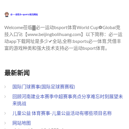
Welcome莅临▓必一运动bsport体育World Cup⚽Global竞
技入口🚀【www.beijingbolihuang.com】以下简称：必一运
动app下载网址是多少✔全站,全称:bsports必一体育,凭借丰
富的游戏种类和强大技术支持必一运动bsport体育。
最新新闻
国际门球赛事(国际足球赛赛程)
回顾河南建业本赛季中超赛事亮点分享难忘时刻展望未
来挑战
儿童公益 体育赛事-儿童公益活动有哪些项目名称
网站地图